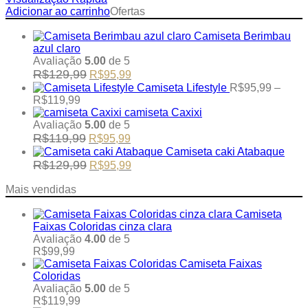
This
Adicionar ao carrinho
Ofertas
product
has
Camiseta Berimbau
multiple
azul claro
variants.
Avaliação
5.00
de 5
Original
The
Current
R$
129,99
R$
95,99
price
options
price
Camiseta Lifestyle
R$
95,99
–
was:
may
is:
Price
R$
119,99
R$129,99.
be
R$95,99.
range:
camiseta Caxixi
chosen
R$95,99
Avaliação
5.00
de 5
on
through
Original
Current
R$
119,99
R$
95,99
the
R$119,99
price
price
Camiseta caki Atabaque
product
was:
is:
Original
Current
R$
129,99
R$
95,99
page
R$119,99.
R$95,99.
price
price
was:
is:
Mais vendidas
R$129,99.
R$95,99.
Camiseta
Faixas Coloridas cinza clara
Avaliação
4.00
de 5
R$
99,99
Camiseta Faixas
Coloridas
Avaliação
5.00
de 5
R$
119,99