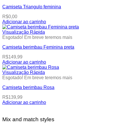
has
on
Camiseta Triangulo feminina
multiple
the
variants.
product
R$
0,00
The
page
Adicionar ao carrinho
options
This
may
product
Visualização Rápida
be
has
Esgotado! Em breve teremos mais
chosen
multiple
on
Camiseta berimbau Feminina preta
variants.
the
The
product
R$
149,99
options
page
Adicionar ao carrinho
may
This
be
product
Visualização Rápida
chosen
has
Esgotado! Em breve teremos mais
on
multiple
the
Camiseta berimbau Rosa
variants.
product
The
page
R$
139,99
options
Adicionar ao carrinho
may
This
be
product
chosen
has
Mix and match styles
on
multiple
the
variants.