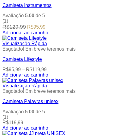
has
product
Camiseta Instrumentos
multiple
page
variants.
Avaliação
5.00
de 5
The
(1)
options
Original
Current
R$
129,99
R$
95,99
may
price
price
be
Adicionar ao carrinho
was:
is:
This
chosen
R$129,99.
R$95,99.
product
on
Visualização Rápida
has
the
Esgotado! Em breve teremos mais
multiple
product
Camiseta Lifestyle
variants.
page
The
Price
R$
95,99
–
R$
119,99
options
range:
Adicionar ao carrinho
may
This
R$95,99
be
product
through
Visualização Rápida
chosen
has
R$119,99
Esgotado! Em breve teremos mais
on
multiple
the
Camiseta Palavras unisex
variants.
product
The
page
Avaliação
5.00
de 5
options
(1)
may
R$
119,99
be
Adicionar ao carrinho
chosen
This
on