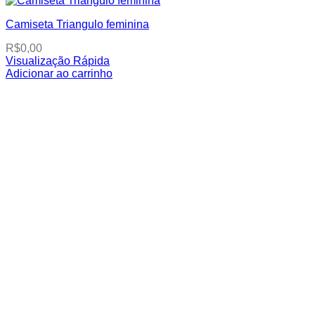
Camiseta Triangulo feminina
R$
0,00
Visualização Rápida
This
Adicionar ao carrinho
product
has
multiple
variants.
The
options
may
be
chosen
on
the
product
page