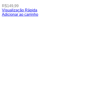
R$
149,99
Visualização Rápida
This
Adicionar ao carrinho
product
has
multiple
variants.
The
options
may
be
chosen
on
the
product
page