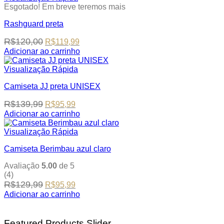
has
on
Esgotado! Em breve teremos mais
multiple
the
Rashguard preta
variants.
product
The
page
Original
Current
R$
120,00
R$
119,99
options
price
price
may
Adicionar ao carrinho
was:
is:
This
be
R$120,00.
R$119,99.
product
chosen
Visualização Rápida
has
on
Camiseta JJ preta UNISEX
multiple
the
variants.
product
Original
Current
R$
139,99
R$
95,99
The
page
price
price
options
Adicionar ao carrinho
was:
is:
This
may
R$139,99.
R$95,99.
product
be
Visualização Rápida
has
chosen
Camiseta Berimbau azul claro
multiple
on
variants.
the
Avaliação
5.00
de 5
The
product
(4)
options
page
Original
Current
R$
129,99
R$
95,99
may
price
price
be
Adicionar ao carrinho
was:
is:
This
chosen
R$129,99.
R$95,99.
product
on
has
the
Featured Products Slider