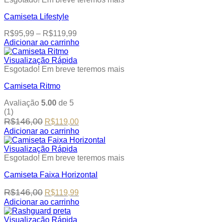
multiple
product
Camiseta Lifestyle
variants.
page
The
Price
R$
95,99
–
R$
119,99
options
range:
Adicionar ao carrinho
may
This
R$95,99
be
product
through
Visualização Rápida
chosen
has
R$119,99
Esgotado! Em breve teremos mais
on
multiple
the
Camiseta Ritmo
variants.
product
The
page
Avaliação
5.00
de 5
options
(1)
may
Original
Current
R$
146,00
R$
119,00
be
price
price
chosen
Adicionar ao carrinho
was:
is:
This
on
R$146,00.
R$119,00.
product
the
Visualização Rápida
has
product
Esgotado! Em breve teremos mais
multiple
page
Camiseta Faixa Horizontal
variants.
The
Original
Current
R$
146,00
R$
119,99
options
price
price
may
Adicionar ao carrinho
was:
is:
This
be
R$146,00.
R$119,99.
product
chosen
Visualização Rápida