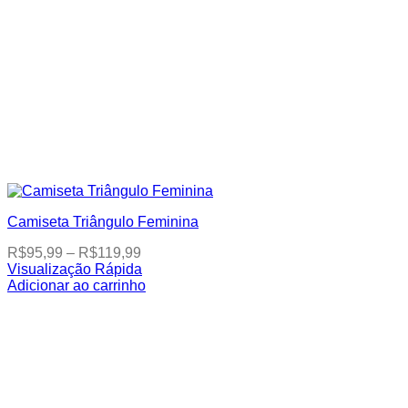
Camiseta Triângulo Feminina
Price
R$
95,99
–
R$
119,99
range:
Visualização Rápida
R$95,99
This
Adicionar ao carrinho
through
product
R$119,99
has
multiple
variants.
The
options
may