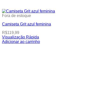
Fora de estoque
Camiseta Grit azul feminina
R$
119,99
Visualização Rápida
This
Adicionar ao carrinho
product
has
multiple
variants.
The
options
may
be
chosen
on
the
product
page