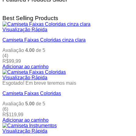
multiple
product
variants.
page
The
Best Selling Products
options
may
Visualização Rápida
be
chosen
Camiseta Faixas Coloridas cinza clara
on
the
Avaliação
4.00
de 5
product
(4)
page
R$
99,99
Adicionar ao carrinho
This
product
Visualização Rápida
has
Esgotado! Em breve teremos mais
multiple
Camiseta Faixas Coloridas
variants.
The
Avaliação
5.00
de 5
options
(6)
may
R$
119,99
be
Adicionar ao carrinho
chosen
This
on
product
Visualização Rápida
the