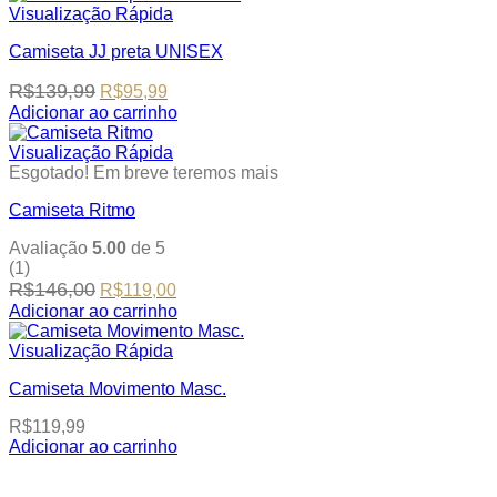
product
Visualização Rápida
the
has
product
Camiseta JJ preta UNISEX
multiple
page
variants.
Original
Current
R$
139,99
R$
95,99
The
price
price
options
Adicionar ao carrinho
was:
is:
This
may
R$139,99.
R$95,99.
product
be
Visualização Rápida
has
chosen
Esgotado! Em breve teremos mais
multiple
on
Camiseta Ritmo
variants.
the
The
product
Avaliação
5.00
de 5
options
page
(1)
may
Original
Current
R$
146,00
R$
119,00
be
price
price
chosen
Adicionar ao carrinho
was:
is:
This
on
R$146,00.
R$119,00.
product
the
Visualização Rápida
has
product
Camiseta Movimento Masc.
multiple
page
variants.
R$
119,99
The
Adicionar ao carrinho
options
This
may
product
be