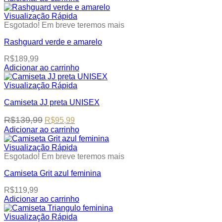
This
R$95,99
may
product
through
Visualização Rápida
be
has
R$119,99
Esgotado! Em breve teremos mais
chosen
multiple
on
Rashguard verde e amarelo
variants.
the
The
product
R$
189,99
options
page
Adicionar ao carrinho
may
This
be
product
Visualização Rápida
chosen
has
on
Camiseta JJ preta UNISEX
multiple
the
variants.
product
Original
Current
R$
139,99
R$
95,99
The
page
price
price
options
Adicionar ao carrinho
was:
is:
This
may
R$139,99.
R$95,99.
product
be
Visualização Rápida
has
chosen
Esgotado! Em breve teremos mais
multiple
on
Camiseta Grit azul feminina
variants.
the
The
product
R$
119,99
options
page
Adicionar ao carrinho
may
This
be
product
Visualização Rápida
chosen