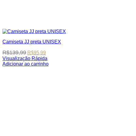
Camiseta JJ preta UNISEX
Original
Current
R$
139,99
R$
95,99
price
price
Visualização Rápida
was:
is:
This
Adicionar ao carrinho
R$139,99.
R$95,99.
product
has
multiple
variants.
The
options
may
be
chosen
on
the
product
page