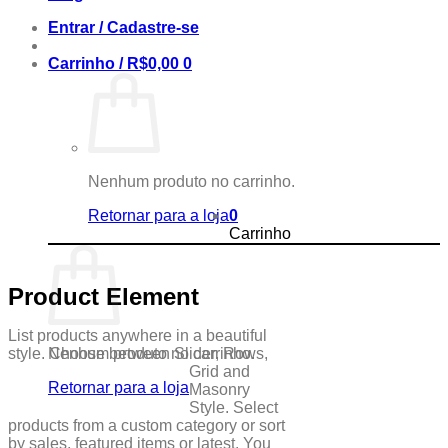
Entrar / Cadastre-se
Carrinho /
R$
0,00
0
Nenhum produto no carrinho.
Retornar para a loja
0
Carrinho
Product Element
List products anywhere in a beautiful
style. Choose between Slider, Rows,
Nenhum produto no carrinho.
Grid and
Retornar para a loja
Masonry
Style. Select
products from a custom category or sort
by sales, featured items or latest. You