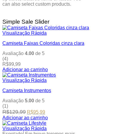
can also select custom products.
Simple Sale Slider
Visualização Rápida
Camiseta Faixas Coloridas cinza clara
Avaliação
4.00
de 5
(4)
R$
99,99
Adicionar ao carrinho
This
product
Visualização Rápida
has
Camiseta Instrumentos
multiple
variants.
Avaliação
5.00
de 5
The
(1)
options
Original
Current
R$
129,99
R$
95,99
may
price
price
be
Adicionar ao carrinho
was:
is:
This
chosen
R$129,99.
R$95,99.
product
on
Visualização Rápida
has
the
Esgotado! Em breve teremos mais