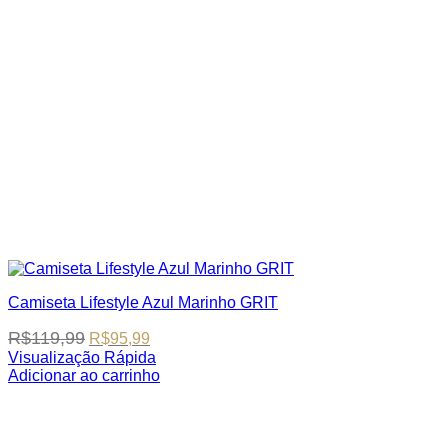
Camiseta Lifestyle Azul Marinho GRIT
Original
Current
R$
119,99
R$
95,99
price
price
Visualização Rápida
was:
is:
This
Adicionar ao carrinho
R$119,99.
R$95,99.
product
has
multiple
variants.