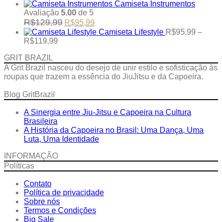
Camiseta Instrumentos
Avaliação
5.00
de 5
Original
Current
R$
129,99
R$
95,99
price
price
Camiseta Lifestyle
R$
95,99
–
was:
is:
Price
R$
119,99
R$129,99.
R$95,99.
range:
GRIT BRAZIL
R$95,99
through
A Grit Brazil nasceu do desejo de unir estilo e sofisticação às
R$119,99
roupas que trazem a essência do JiuJitsu e da Capoeira.
Blog GritBrazil
A Sinergia entre Jiu-Jitsu e Capoeira na Cultura
Brasileira
A História da Capoeira no Brasil: Uma Dança, Uma
Luta, Uma Identidade
INFORMAÇÃO
Políticas
Contato
Política de privacidade
Sobre nós
Termos e Condições
Big Sale