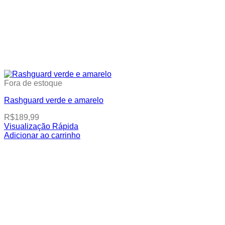
Fora de estoque
Rashguard verde e amarelo
R$
189,99
Visualização Rápida
This
Adicionar ao carrinho
product
has
multiple
variants.
The
options
may
be
chosen