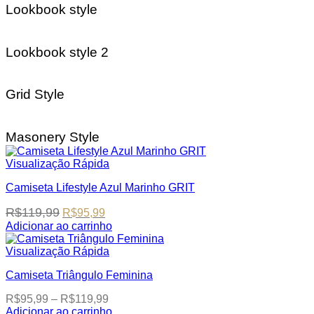
has
Lookbook style
chosen
multiple
on
variants.
the
The
product
Lookbook style 2
options
page
may
be
Grid Style
chosen
on
the
product
Masonery Style
page
Visualização Rápida
Camiseta Lifestyle Azul Marinho GRIT
Original
Current
R$
119,99
R$
95,99
price
price
Adicionar ao carrinho
was:
is:
This
R$119,99.
R$95,99.
product
Visualização Rápida
has
Camiseta Triângulo Feminina
multiple
variants.
Price
R$
95,99
–
R$
119,99
The
range:
Adicionar ao carrinho
options