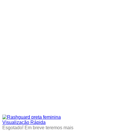
be
chosen
on
the
product
page
Visualização Rápida
Esgotado! Em breve teremos mais