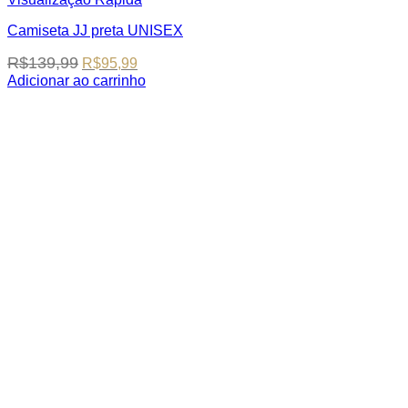
Camiseta JJ preta UNISEX
Original
Current
R$
139,99
R$
95,99
price
price
Adicionar ao carrinho
was:
is:
This
R$139,99.
R$95,99.
product
has
multiple
variants.
The
options
may
be
chosen
on
the
product
page