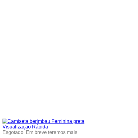
be
chosen
on
the
product
page
Visualização Rápida
Esgotado! Em breve teremos mais