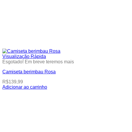
Visualização Rápida
Esgotado! Em breve teremos mais
Camiseta berimbau Rosa
R$
139,99
Adicionar ao carrinho
This
product
has
multiple
variants.
The
options
may