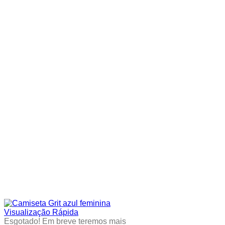
be
chosen
on
the
product
page
Visualização Rápida
Esgotado! Em breve teremos mais