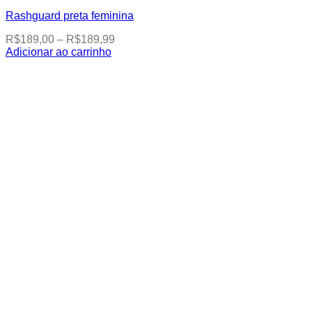
Rashguard preta feminina
Price
R$
189,00
–
R$
189,99
range:
Adicionar ao carrinho
This
R$189,00
product
through
has
R$189,99
multiple
variants.
The
options
may
be
chosen
on
the
product
page