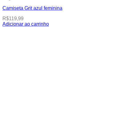
Camiseta Grit azul feminina
R$
119,99
Adicionar ao carrinho
This
product
has
multiple
variants.
The
options
may
be
chosen
on
the
product
page