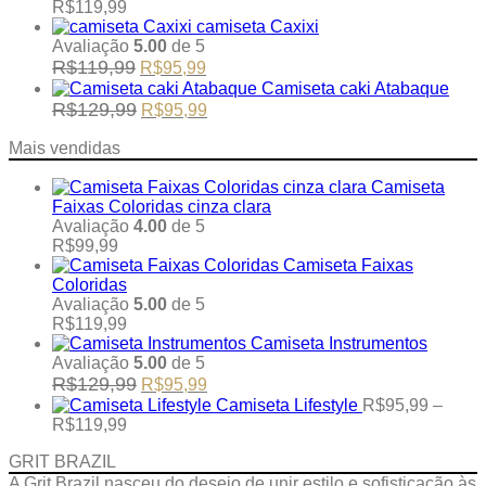
was:
is:
Price
R$
119,99
R$129,99.
R$95,99.
range:
camiseta Caxixi
R$95,99
Avaliação
5.00
de 5
through
Original
Current
R$
119,99
R$
95,99
R$119,99
price
price
Camiseta caki Atabaque
was:
is:
Original
Current
R$
129,99
R$
95,99
R$119,99.
R$95,99.
price
price
was:
is:
Mais vendidas
R$129,99.
R$95,99.
Camiseta
Faixas Coloridas cinza clara
Avaliação
4.00
de 5
R$
99,99
Camiseta Faixas
Coloridas
Avaliação
5.00
de 5
R$
119,99
Camiseta Instrumentos
Avaliação
5.00
de 5
Original
Current
R$
129,99
R$
95,99
price
price
Camiseta Lifestyle
R$
95,99
–
was:
is:
Price
R$
119,99
R$129,99.
R$95,99.
range:
GRIT BRAZIL
R$95,99
through
A Grit Brazil nasceu do desejo de unir estilo e sofisticação às