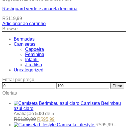
Rashguard verde e amarela feminina
R$
119,99
Adicionar ao carrinho
This
Browse
product
has
Bermudas
multiple
Camisetas
variants.
Capoeira
The
Feminina
options
Infantil
may
Jiu-Jitsu
be
Uncategorized
chosen
Filtrar por preço
on
the
Preço
Preço
Filtrar
product
mínimo
máximo
Ofertas
page
Camiseta Berimbau
azul claro
Avaliação
5.00
de 5
Original
Current
R$
129,99
R$
95,99
price
price
Camiseta Lifestyle
R$
95,99
–