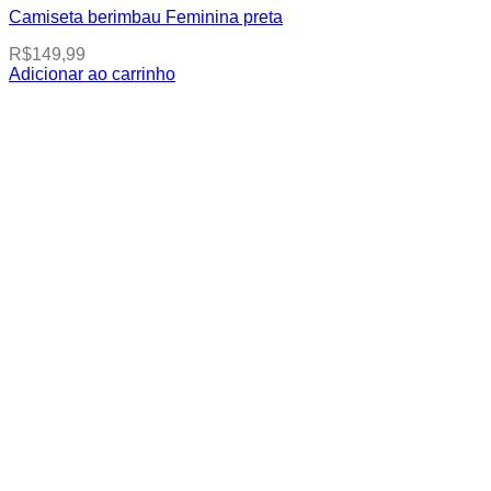
Camiseta berimbau Feminina preta
R$
149,99
Adicionar ao carrinho
This
product
has
multiple
variants.
The
options
may
be
chosen
on
the
product
page