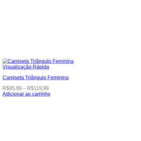
Visualização Rápida
Camiseta Triângulo Feminina
Price
R$
95,99
–
R$
119,99
range:
Adicionar ao carrinho
This
R$95,99
product
through
has
R$119,99
multiple
variants.
The
options
may