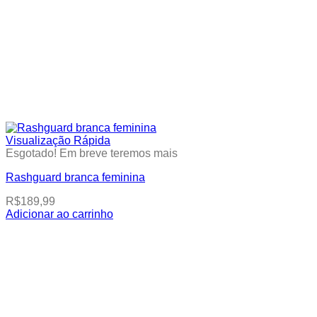
Visualização Rápida
Esgotado! Em breve teremos mais
Rashguard branca feminina
R$
189,99
Adicionar ao carrinho
This
product
has
multiple
variants.
The
options
may