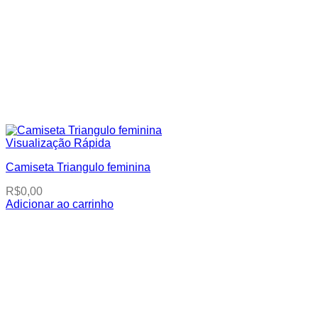
Visualização Rápida
Camiseta Triangulo feminina
R$
0,00
Adicionar ao carrinho
This
product
has
multiple
variants.
The
options
may