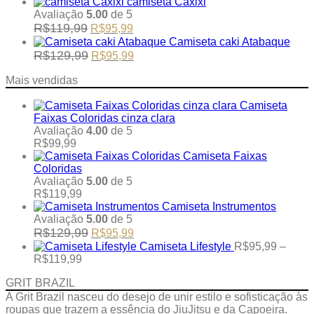
range:
camiseta Caxixi
chosen
R$95,99
Avaliação
5.00
de 5
on
through
Original
Current
R$
119,99
R$
95,99
the
R$119,99
price
price
Camiseta caki Atabaque
product
was:
is:
Original
Current
R$
129,99
R$
95,99
page
R$119,99.
R$95,99.
price
price
was:
is:
Mais vendidas
R$129,99.
R$95,99.
Camiseta
Faixas Coloridas cinza clara
Avaliação
4.00
de 5
R$
99,99
Camiseta Faixas
Coloridas
Avaliação
5.00
de 5
R$
119,99
Camiseta Instrumentos
Avaliação
5.00
de 5
Original
Current
R$
129,99
R$
95,99
price
price
Camiseta Lifestyle
R$
95,99
–
was:
is:
Price
R$
119,99
R$129,99.
R$95,99.
range:
GRIT BRAZIL
R$95,99
through
A Grit Brazil nasceu do desejo de unir estilo e sofisticação às
R$119,99
roupas que trazem a essência do JiuJitsu e da Capoeira.