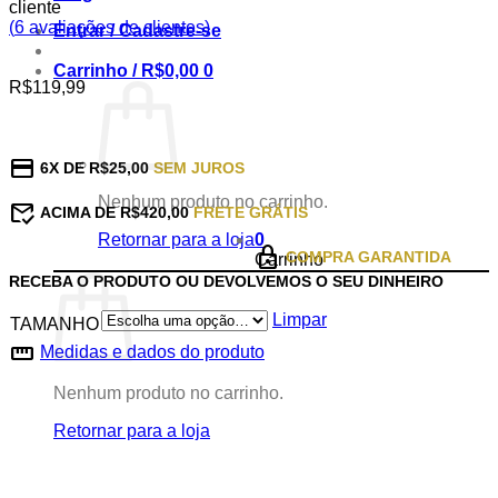
cliente
(
6
avaliações de clientes)
Entrar / Cadastre-se
Carrinho /
R$
0,00
0
R$
119,99
credit_card
6X DE R$25,00
SEM JUROS
Nenhum produto no carrinho.
mark_email_read
ACIMA DE R$420,00
FRETE GRÁTIS
Retornar para a loja
0
lock
COMPRA GARANTIDA
Carrinho
RECEBA O PRODUTO OU DEVOLVEMOS O SEU DINHEIRO
Limpar
TAMANHO
straighten
Medidas e dados do produto
Nenhum produto no carrinho.
Retornar para a loja