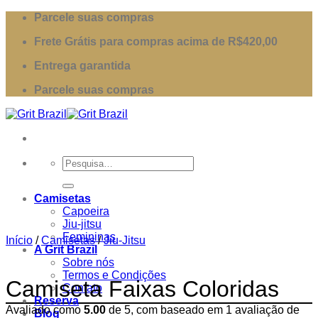
Skip
Parcele suas compras
to
Frete Grátis para compras acima de R$420,00
content
Entrega garantida
Parcele suas compras
Pesquisar
por:
Camisetas
Capoeira
Jiu-jitsu
Femininas
Início
/
Camisetas
/
Jiu-Jitsu
A Grit Brazil
Sobre nós
Termos e Condições
Camiseta Faixas Coloridas
Contato
Reserva
Avaliado como
5.00
de 5, com baseado em
1
avaliação de
Blog