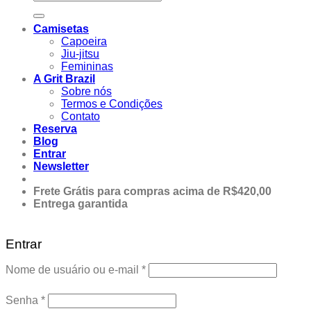
por:
Camisetas
Capoeira
Jiu-jitsu
Femininas
A Grit Brazil
Sobre nós
Termos e Condições
Contato
Reserva
Blog
Entrar
Newsletter
Frete Grátis para compras acima de R$420,00
Entrega garantida
Entrar
Obrigatório
Nome de usuário ou e-mail
*
Obrigatório
Senha
*