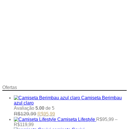
Visualização Rápida
Camiseta Faixas Coloridas cinza clara
Avaliação
4.00
de 5
(4)
R$
99,99
Adicionar ao carrinho
This
Ofertas
product
has
Camiseta Berimbau
multiple
azul claro
variants.
Avaliação
5.00
de 5
The
Original
Current
R$
129,99
R$
95,99
options
price
price
Camiseta Lifestyle
R$
95,99
–
may
was:
is:
Price
R$
119,99
be
R$129,99.
R$95,99.