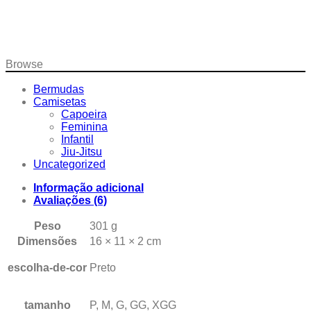
Browse
Bermudas
Camisetas
Capoeira
Feminina
Infantil
Jiu-Jitsu
Uncategorized
Informação adicional
Avaliações (6)
Peso
301 g
Dimensões
16 × 11 × 2 cm
escolha-de-cor
Preto
tamanho
P, M, G, GG, XGG