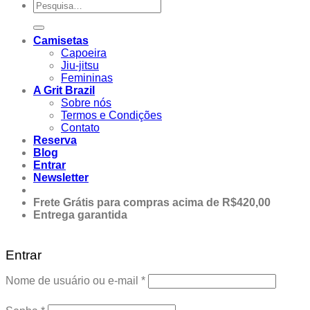
Pesquisar
por:
Camisetas
Capoeira
Jiu-jitsu
Femininas
A Grit Brazil
Sobre nós
Termos e Condições
Contato
Reserva
Blog
Entrar
Newsletter
Frete Grátis para compras acima de R$420,00
Entrega garantida
Entrar
Obrigatório
Nome de usuário ou e-mail
*
Obrigatório