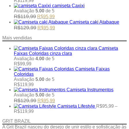
Price
R$
119,99
be
R$129,99.
R$95,99.
range:
camiseta Caxixi
chosen
R$95,99
Avaliação
5.00
de 5
on
through
Original
Current
R$
119,99
R$
95,99
the
R$119,99
price
price
Camiseta caki Atabaque
product
was:
is:
Original
Current
R$
129,99
R$
95,99
page
R$119,99.
R$95,99.
price
price
was:
is:
Mais vendidas
R$129,99.
R$95,99.
Camiseta
Faixas Coloridas cinza clara
Avaliação
4.00
de 5
R$
99,99
Camiseta Faixas
Coloridas
Avaliação
5.00
de 5
R$
119,99
Camiseta Instrumentos
Avaliação
5.00
de 5
Original
Current
R$
129,99
R$
95,99
price
price
Camiseta Lifestyle
R$
95,99
–
was:
is:
Price
R$
119,99
R$129,99.
R$95,99.
range:
GRIT BRAZIL
R$95,99
through
A Grit Brazil nasceu do desejo de unir estilo e sofisticação às