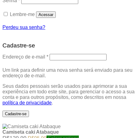
Senha
*
Lembre-me
Acessar
Perdeu sua senha?
Cadastre-se
Obrigatório
Endereço de e-mail
*
Um link para definir uma nova senha será enviado para seu
endereço de e-mail.
Seus dados pessoais serão usados para aprimorar a sua
experiência em todo este site, para gerenciar o acesso a sua
conta e para outros propósitos, como descritos em nossa
política de privacidade
.
Cadastre-se
Camiseta caki Atabaque
Original
Current