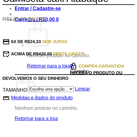
Entrar / Cadastre-se
Original
Current
R$
129,99
R$
95,99
Carrinho /
R$
0,00
0
price
price
was:
is:
R$129,99.
R$95,99.
credit_card
6X DE R$24,33
SEM JUROS
mark_email_read
ACIMA DE R$420,00
FRETE GRÁTIS
Nenhum produto no carrinho.
lock
Retornar para a loja
0
COMPRA GARANTIDA
Carrinho
RECEBA O PRODUTO OU
DEVOLVEMOS O SEU DINHEIRO
Limpar
TAMANHO
straighten
Medidas e dados do produto
Nenhum produto no carrinho.
Retornar para a loja