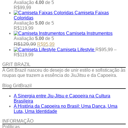
Avaliação
4.00
de 5
R$
99,99
Camiseta Faixas
Coloridas
Avaliação
5.00
de 5
R$
119,99
Camiseta Instrumentos
Avaliação
5.00
de 5
Original
Current
R$
129,99
R$
95,99
price
price
Camiseta Lifestyle
R$
95,99
–
was:
is:
Price
R$
119,99
R$129,99.
R$95,99.
range:
GRIT BRAZIL
R$95,99
through
A Grit Brazil nasceu do desejo de unir estilo e sofisticação às
R$119,99
roupas que trazem a essência do JiuJitsu e da Capoeira.
Blog GritBrazil
A Sinergia entre Jiu-Jitsu e Capoeira na Cultura
Brasileira
A História da Capoeira no Brasil: Uma Dança, Uma
Luta, Uma Identidade
INFORMAÇÃO
Políticas