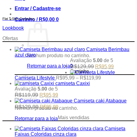
Entrar / Cadastre-se
Carrinho /
R$
0,00
0
Flat T-Shirt Company
Lookbook
Ofertas
Camiseta Berimbau
azul claro
Nenhum produto no carrinho.
Avaliação
5.00
de 5
Original
Current
Retornar para a loja
0
R$
129,99
R$
95,99
price
price
Carrinho
was:
is:
Price
Camiseta Lifestyle
R$
95,99
–
R$
119,99
R$129,99.
R$95,99.
range:
camiseta Caxixi
R$95,99
Avaliação
5.00
de 5
Original
Current
through
R$
119,99
R$
95,99
price
price
R$119,99
Camiseta caki Atabaque
was:
is:
Original
Current
R$
129,99
R$
95,99
Nenhum produto no carrinho.
R$119,99.
R$95,99.
price
price
was:
is:
Mais vendidas
Retornar para a loja
R$129,99.
R$95,99.
Camiseta
Faixas Coloridas cinza clara