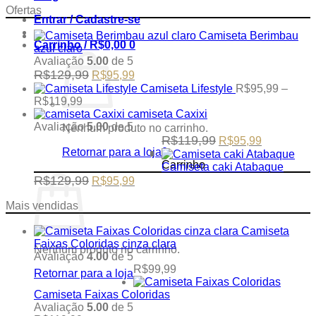
Ofertas
Entrar / Cadastre-se
Camiseta Berimbau
Carrinho /
R$
0,00
0
azul claro
Avaliação
5.00
de 5
Original
Current
R$
129,99
R$
95,99
price
price
Camiseta Lifestyle
R$
95,99
–
was:
is:
Price
R$
119,99
R$129,99.
R$95,99.
range:
camiseta Caxixi
R$95,99
Avaliação
5.00
de 5
Nenhum produto no carrinho.
through
Original
Current
R$
119,99
R$
95,99
R$119,99
price
price
Retornar para a loja
0
was:
is:
Carrinho
Camiseta caki Atabaque
R$119,99.
R$95,99.
Original
Current
R$
129,99
R$
95,99
price
price
was:
is:
Mais vendidas
R$129,99.
R$95,99.
Camiseta
Faixas Coloridas cinza clara
Nenhum produto no carrinho.
Avaliação
4.00
de 5
R$
99,99
Retornar para a loja
Camiseta Faixas Coloridas
Avaliação
5.00
de 5