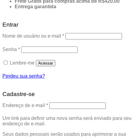
Frete Grátis para compras acima de R$420,00
Entrega garantida
Entrar
Obrigatório
Nome de usuário ou e-mail
*
Obrigatório
Senha
*
Lembre-me
Acessar
Perdeu sua senha?
Cadastre-se
Obrigatório
Endereço de e-mail
*
Um link para definir uma nova senha será enviado para seu
endereço de e-mail.
Seus dados pessoais serão usados para aprimorar a sua