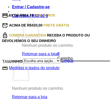
range:
R$95,99
Entrar / Cadastre-se
through
credit_card
R$129,99
6X DE R$24,33
SEM JUROS
Carrinho /
R$
0,00
0
mark_email_read
ACIMA DE R$420,00
FRETE GRÁTIS
lock
COMPRA GARANTIDA
RECEBA O PRODUTO OU
DEVOLVEMOS O SEU DINHEIRO
Nenhum produto no carrinho.
Retornar para a loja
0
Carrinho
Limpar
TAMANHO
straighten
Medidas e dados do produto
Nenhum produto no carrinho.
Retornar para a loja