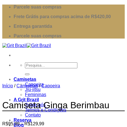
Skip
Parcele suas compras
to
Frete Grátis para compras acima de R$420,00
content
Entrega garantida
Parcele suas compras
Pesquisar
por:
Camisetas
Capoeira
Início
/
Camisetas
/
Capoeira
Jiu-jitsu
Femininas
A Grit Brazil
Camiseta Ginga Berimbau
Sobre nós
Termos e Condições
Contato
Reserva
Price
R$
95,99
–
R$
129,99
Blog