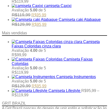
may
was:
is:
Price
R$
119,99
be
R$129,99.
R$95,99.
range:
camiseta Caxixi
chosen
R$95,99
Avaliação
5.00
de 5
on
through
Original
Current
R$
119,99
R$
95,99
the
R$119,99
price
price
Camiseta caki Atabaque
product
was:
is:
Original
Current
R$
129,99
R$
95,99
page
R$119,99.
R$95,99.
price
price
was:
is:
Mais vendidas
R$129,99.
R$95,99.
Camiseta
Faixas Coloridas cinza clara
Avaliação
4.00
de 5
R$
99,99
Camiseta Faixas
Coloridas
Avaliação
5.00
de 5
R$
119,99
Camiseta Instrumentos
Avaliação
5.00
de 5
Original
Current
R$
129,99
R$
95,99
price
price
Camiseta Lifestyle
R$
95,99
–
was:
is:
Price
R$
119,99
R$129,99.
R$95,99.
range:
GRIT BRAZIL
R$95,99
through
A Grit Brazil nasceu do desejo de unir estilo e sofisticação às