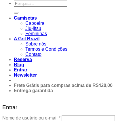
Pesquisar
por:
Camisetas
Capoeira
Jiu-jitsu
Femininas
A Grit Brazil
Sobre nós
Termos e Condições
Contato
Reserva
Blog
Entrar
Newsletter
Frete Grátis para compras acima de R$420,00
Entrega garantida
Entrar
Obrigatório
Nome de usuário ou e-mail
*